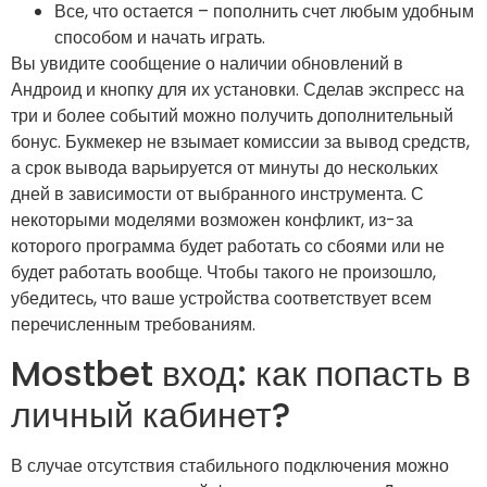
Все, что остается – пополнить счет любым удобным
способом и начать играть.
Вы увидите сообщение о наличии обновлений в
Андроид и кнопку для их установки. Сделав экспресс на
три и более событий можно получить дополнительный
бонус. Букмекер не взымает комиссии за вывод средств,
а срок вывода варьируется от минуты до нескольких
дней в зависимости от выбранного инструмента. С
некоторыми моделями возможен конфликт, из-за
которого программа будет работать со сбоями или не
будет работать вообще. Чтобы такого не произошло,
убедитесь, что ваше устройства соответствует всем
перечисленным требованиям.
Mostbet вход: как попасть в
личный кабинет?
В случае отсутствия стабильного подключения можно