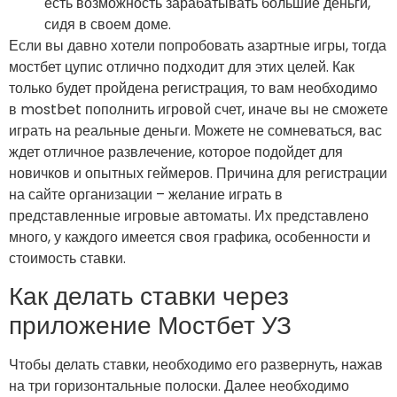
есть возможность зарабатывать большие деньги,
сидя в своем доме.
Если вы давно хотели попробовать азартные игры, тогда
мостбет цупис отлично подходит для этих целей. Как
только будет пройдена регистрация, то вам необходимо
в mostbet пополнить игровой счет, иначе вы не сможете
играть на реальные деньги. Можете не сомневаться, вас
ждет отличное развлечение, которое подойдет для
новичков и опытных геймеров. Причина для регистрации
на сайте организации – желание играть в
представленные игровые автоматы. Их представлено
много, у каждого имеется своя графика, особенности и
стоимость ставки.
Как делать ставки через
приложение Мостбет УЗ
Чтобы делать ставки, необходимо его развернуть, нажав
на три горизонтальные полоски. Далее необходимо