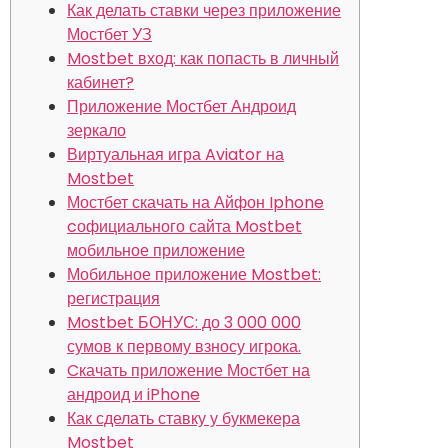
Как делать ставки через приложение
Мостбет УЗ
Mostbet вход: как попасть в личный
кабинет?
Приложение Мостбет Андроид
зеркало
Виртуальная игра Aviator на
Mostbet
Мостбет скачать на Айфон Iphone
cофициального сайта Mostbet
мобильное приложение
Мобильное приложение Mostbet:
регистрация
Mostbet БОНУС: до 3 000 000
сумов к первому взносу игрока.
Cкачать приложение Мостбет на
андроид и iPhone
Как сделать ставку у букмекера
Mostbet