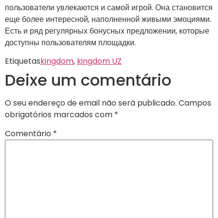
пользователи увлекаются и самой игрой. Она становится
еще более интересной, наполненной живыми эмоциями.
Есть и ряд регулярных бонусных предложении, которые
доступны пользователям площадки.
Etiquetas
kingdom
,
kingdom UZ
Deixe um comentário
O seu endereço de email não será publicado.
Campos
obrigatórios marcados com
*
Comentário
*