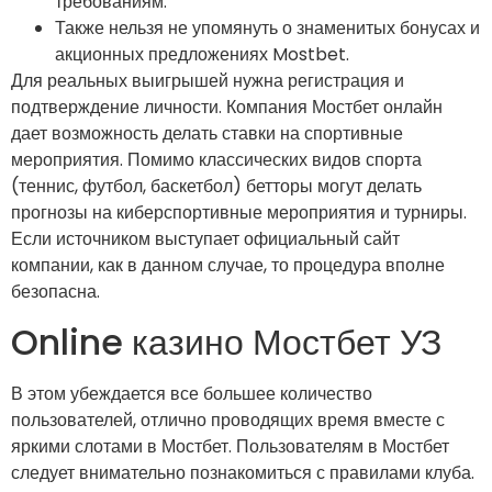
требованиям.
Также нельзя не упомянуть о знаменитых бонусах и
акционных предложениях Mostbet.
Для реальных выигрышей нужна регистрация и
подтверждение личности. Компания Мостбет онлайн
дает возможность делать ставки на спортивные
мероприятия. Помимо классических видов спорта
(теннис, футбол, баскетбол) бетторы могут делать
прогнозы на киберспортивные мероприятия и турниры.
Если источником выступает официальный сайт
компании, как в данном случае, то процедура вполне
безопасна.
Online казино Мостбет УЗ
В этом убеждается все большее количество
пользователей, отлично проводящих время вместе с
яркими слотами в Мостбет. Пользователям в Мостбет
следует внимательно познакомиться с правилами клуба.