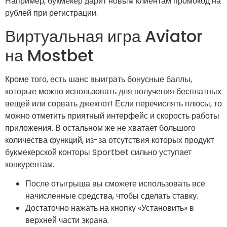
Например, букмекер дарит новым клиентам промокод на
рублей при регистрации.
Виртуальная игра Aviator
на Mostbet
Кроме того, есть шанс выиграть бонусные баллы,
которые можно использовать для получения бесплатных
вещей или сорвать джекпот! Если перечислять плюсы, то
можно отметить приятный интерфейс и скорость работы
приложения. В остальном же не хватает большого
количества функций, из-за отсутствия которых продукт
букмекерской конторы Sportbet сильно уступает
конкурентам.
После отыгрыша вы сможете использовать все
начисленные средства, чтобы сделать ставку.
Достаточно нажать на кнопку «Установить» в
верхней части экрана.