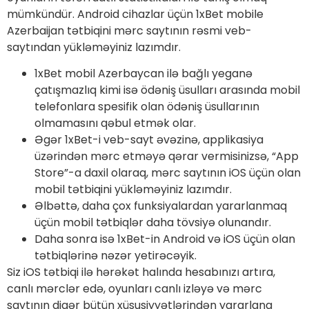
mümkündür. Android cihazlar üçün 1xBet mobile
Azerbaijan tətbiqini mərc saytının rəsmi veb-
saytından yükləməyiniz lazımdır.
1xBet mobil Azerbaycan ilə bağlı yeganə
çatışmazlıq kimi isə ödəniş üsulları arasında mobil
telefonlara spesifik olan ödəniş üsullarının
olmamasını qəbul etmək olar.
Əgər 1xBet-i veb-sayt əvəzinə, applikasiya
üzərindən mərc etməyə qərar vermisinizsə, “App
Store”-a daxil olaraq, mərc saytının iOS üçün olan
mobil tətbiqini yükləməyiniz lazımdır.
Əlbəttə, daha çox funksiyalardan yararlanmaq
üçün mobil tətbiqlər daha tövsiyə olunandır.
Daha sonra isə 1xBet-in Android və iOS üçün olan
tətbiqlərinə nəzər yetirəcəyik.
Siz iOS tətbiqi ilə hərəkət halında hesabınızı artıra,
canlı mərclər edə, oyunları canlı izləyə və mərc
saytının digər bütün xüsusiyyətlərindən yararlana