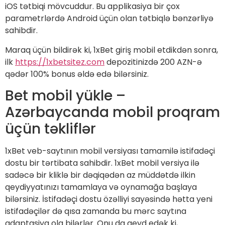
iOS tətbiqi mövcuddur. Bu applikasiya bir çox
parametrlərdə Android üçün olan tətbiqlə bənzərliyə
sahibdir.
Maraq üçün bildirək ki, 1xBet giriş mobil etdikdən sonra,
ilk
https://1xbetsitez.com
depozitinizdə 200 AZN-ə
qədər 100% bonus əldə edə bilərsiniz.
Bet mobil yükle –
Azərbaycanda mobil proqram
üçün təkliflər
1xBet veb-saytının mobil versiyası tamamilə istifadəçi
dostu bir tərtibata sahibdir. 1xBet mobil versiya ilə
sadəcə bir kliklə bir dəqiqədən az müddətdə ilkin
qeydiyyatınızı tamamlaya və oynamağa başlaya
bilərsiniz. İstifadəçi dostu özəlliyi sayəsində hətta yeni
istifadəçilər də qısa zamanda bu mərc saytına
adaptasiya ola bilərlər. Onu da qeyd edək ki,