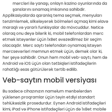
mərcləri ilə yanaşı, onlayn kazino oyunlarında da
şanslarını sınamaq imkanına sahibdir.
Applikasiyalarda qaranlıq tema seçmək, menyuları
tənzimləmək, silkələyərək bölmələri açmaq kimi əlavə
maraqlı və yararlı funkisyalar da mövcuddur. Nəticə
olaraq onu deyə bilərik ki, mobil telefonlardan mərc
etmək istəyənlər üçün 1xBet əvəzedilməz bir seçim
olacaqdır. Mərc saytı telefondan oynamaq istəyən
mərcsevərləri məmnun etmək üçün, demək olar ki,
hər şeyə sahibdir. Onun həm mobil veb-saytı, həm də
Android və iOS üçün olan tətbiqləri istifadəçilərin
rahatlığı əsas götürülərək tərtib edilib.
Veb-saytın mobil versiyası
Bu sadəcə cihazınızın naməlum mənbələrdən
yüklənən proqramlar üçün təyin etdiyi standart
təhlükəsizlik prosedurdur. Eynən Android istifadəçiləri
kimi, iPad və iPhone istifadəçiləri üçün də 1xBet mobile