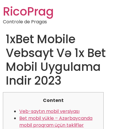
RicoPrag
Controle de Pragas
1xBet Mobile
Vebsayt Və 1x Bet
Mobil Uygulama
Indir 2023
Content
Veb-saytın mobil versiyası
Bet mobil yükle – Azərbaycanda
mobil proqram üçün təkliflər