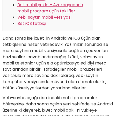
Bet mobil yükle – Azərbaycanda
mobil proqram üçün təkliflər
Veb-saytın mobil versiyası
Bet iOS tətbiqi
Daha sonra isə 1xBet-in Android və iOS üçün olan
tətbiqlərinə nəzər yetirəcəyik. Yazımızın sonunda isə
mərc saytının mobil versiyası ilə bağlı ən çox verilən
bəzi sualları cavablandıracağıq. 1xBet, veb-saytın
mobil telefonlar üçün əla optimizasiya edildiyi mərc
saytlarından biridir. İstifadəçilər mobil brauzerləri
vasitəsilə mərc saytına daxil olaraq, veb-saytın
kompüter versiyasında mövcud olan demək olar ki,
bütün xüsusiyyətlərdən yararlana bilərlər.
Veb-saytın aşağı qismindəki mobil proqramlar
bölməsinə, daha sonra açılan yeni səhifədə isə Android
üzərinə klikləyərək, 1xBet mobil apk -ni yukleye