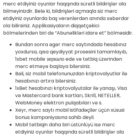
mərc etdiyiniz oyunlar haqqında sürətli bildirişlər ala
bilməyinizdir. Belə ki, bildirişləri açmaqla siz mərc
etdiyiniz oyunlarda baş verənlərdən anında xəbərdar
ola bilirsiniz. Applikasiyaların diqqətçəkici
bölmələrindən biri də “Abunəlikləri idarə et” bölməsidir.
Bundan sonra əgər mərc saytındada hesabınız
yoxdursa, qısa qeydiyyat prosesini tamamlayıb,
1xbet mobile зеркало edə və tətbiq üzərindən
mərc etməyə başlaya bilərsiniz.
Bəli, siz mobil telefonunuzdan kriptovalyutlar ilə
hesabınızı artıra bilərsiniz.
1xBet hesabınızı kriptovalyutalar ilə yanaşı, Visa
və Mastercard bank kartları, Skrill, NETELLER,
WebMoney elektron pulqabıları və s.
Xeyr, mərc saytı mobil istifadəçilər üçün xüsusi
bonus kampaniyasına sahib deyil.
Mobil tətbiqin daha biri üstünlüyü isə mərc
etdiyiniz oyunlar haqqında sürətli bildirişlər ala