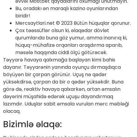
əvvəl Mostbet qaydalarını oxumağı unutmayın.
Bu, oradakı ən maraqlı kazino oyunlarından
biridir!
Mercsaytlari.net © 2023 Bütün hüquqlar qorunur.
Çox təəssüflər olsun ki, əlaqədar dövlət
qurumlarıda buna göz yumur, amma inanırıq ki,
hüquq-mühafizə orqanları araşdırma aparıb,
məsələ haqqında ciddi ölçü götürəcək.
Təyyarə havaya qalxmağa başlayan kimi bahis
dayanır. Təyyarənin yanında oyunçu dırmaşdıqca
böyüyən bir çarpan görünür. Uçuş nə qədər
yüksəkdirsə, çarpan da bir o qədər yüksəkdir. Buna
görə də, reaktiv havaya qalxarkən, artan əmsalın
dəyərini müşahidə edərək uçuşu dayandırmaq
lazımdır. Uduşlar sabit əmsala vurulan mərc məbləği
olacaq.
Bizimlə əlaqə: