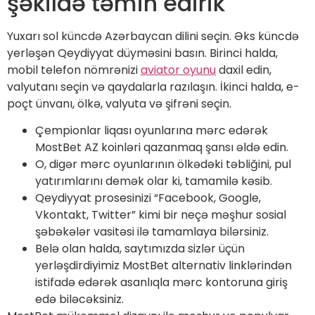
şəkildə təmin edirik
Yuxarı sol küncdə Azərbaycan dilini seçin. Əks küncdə
yerləşən Qeydiyyat düyməsini basın. Birinci halda,
mobil telefon nömrənizi
aviator oyunu
daxil edin,
valyutanı seçin və qaydalarla razılaşın. İkinci halda, e-
poçt ünvanı, ölkə, valyuta və şifrəni seçin.
Çempionlar liqası oyunlarına mərc edərək
MostBet AZ koinləri qazanmaq şansı əldə edin.
O, digər mərc oyunlarının ölkədəki təbliğini, pul
yatırımlarını demək olar ki, tamamilə kəsib.
Qeydiyyat prosesinizi “Facebook, Google,
Vkontakt, Twitter” kimi bir neçə məşhur sosial
şəbəkələr vasitəsi ilə tamamlaya bilərsiniz.
Belə olan halda, saytımızda sizlər üçün
yerləşdirdiyimiz MostBet alternativ linklərindən
istifadə edərək asanlıqla mərc kontoruna giriş
edə biləcəksiniz.