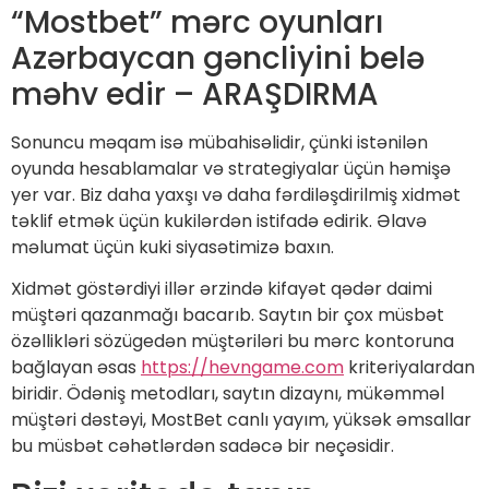
“Mostbet” mərc oyunları
Azərbaycan gəncliyini belə
məhv edir – ARAŞDIRMA
Sonuncu məqam isə mübahisəlidir, çünki istənilən
oyunda hesablamalar və strategiyalar üçün həmişə
yer var. Biz daha yaxşı və daha fərdiləşdirilmiş xidmət
təklif etmək üçün kukilərdən istifadə edirik. Əlavə
məlumat üçün kuki siyasətimizə baxın.
Xidmət göstərdiyi illər ərzində kifayət qədər daimi
müştəri qazanmağı bacarıb. Saytın bir çox müsbət
özəllikləri sözügedən müştəriləri bu mərc kontoruna
bağlayan əsas
https://hevngame.com
kriteriyalardan
biridir. Ödəniş metodları, saytın dizaynı, mükəmməl
müştəri dəstəyi, MostBet canlı yayım, yüksək əmsallar
bu müsbət cəhətlərdən sadəcə bir neçəsidir.