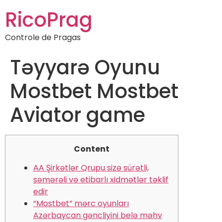
RicoPrag
Controle de Pragas
Təyyarə Oyunu
Mostbet Mostbet
Aviator game
Content
AA Şirkətlər Qrupu sizə sürətli,
səmərəli və etibarlı xidmətlər təklif
edir
“Mostbet” mərc oyunları
Azərbaycan gəncliyini belə məhv