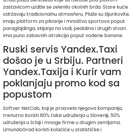
zastavicom uzdiže se zelenilo okolnih brda. Stare kuće
održavaju tradicionalnu atmosferu. Plaže su šljunkovite,
imaju platform za plivanje i mnoštvo sportova poput
paraglajdinga, skijanja na vodi, pedalina i drugih stvari.
Ima puno zabavnih atrakcija poput vodene banane.
Ruski servis Yandex.Taxi
došao je u Srbiju. Partneri
Yandex.Taxija i Kurir vam
poklanjaju promo kod sa
popustom
Softver NetCab, koji je proizvela njegova kompanija,
trenutno koristi 80% taksi udruženja u Sloveniji, 50%
udruženja u Srbiji i mnoge firme u drugim zemljama.
LimundoGrad koristi kolačiće u statističke i