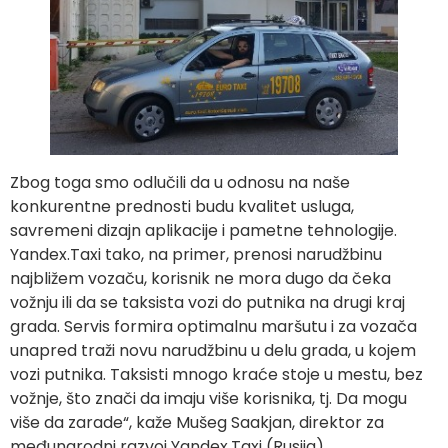
Zbog toga smo odlučili da u odnosu na naše
konkurentne prednosti budu kvalitet usluga,
savremeni dizajn aplikacije i pametne tehnologije.
Yandex.Taxi tako, na primer, prenosi narudžbinu
najbližem vozaču, korisnik ne mora dugo da čeka
vožnju ili da se taksista vozi do putnika na drugi kraj
grada. Servis formira optimalnu maršutu i za vozača
unapred traži novu narudžbinu u delu grada, u kojem
vozi putnika. Taksisti mnogo kraće stoje u mestu, bez
vožnje, što znači da imaju više korisnika, tj. Da mogu
više da zarade“, kaže Mušeg Saakjan, direktor za
međunarodni razvoj Yandex.Taxi (Rusija).