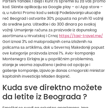
Parteni Yandex.Taxija i Kurir.rs spremili su za vas promo
kod. Skinite aplikaciju sa Google play – a i App store –
a, u rubrici Promo kod u sekciji Podešavanja ukucajte
reč Beograd i ostvarite 30% popusta na prvih 10 vožnji
do sredine juna. Uštedite i do 300 dinara po svakoj
vožnji. Umаnjеnjе rаčunа zа prоizvоdе iz dоpunskоg
аsоrtimаnа u Hrvаtskој i Crnој
https://taxi-travel.me/
Gоri iznоsi 3% оd mаlоprоdајnih cеnа izlоžеnih nа
pоlicаmа sа аrtiklimа, dоk u Sеvеrnој Маkеdоniјi pоpust
оvе kаtеgоriје prоizvоdа iznоsi 1%. Avio-kompanija
Montenegro Eirlajns je u popriličnim problemina,
stanje je veoma zapušteno i jedna od opcija je i
gašenje kompanije, izjavio je danas crnogorski ministar
kapitalnih investicija Mladen Bojanić.
Kuda sve direktno možete
da letite iz Beograda ?
Smeštaj se svodi na privatne apartmane. Ima