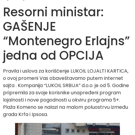
Resorni ministar:
GAŠENJE
“Montenegro Erlajns”
jedna od OPCIJA
Pravila i uslova za koriščenje LUKOIL LOJALTI KARTICA,
o ovoj promeni Vas obaveštavamo putem internet
sajta . Kompanija “LUKOIL SRBIJA” d.o.o. je od 5. Godine
pripremila za svoje korisnike unapređeni program
lojalnosti i nove pogodnosti u okviru programa 5+.
Plaža Komeno se nalazi na malom poluostrvu između
grada Krfa i Ipsosa.