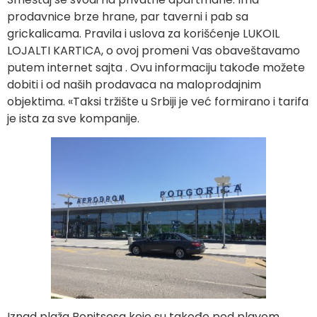
prodavnice brze hrane, par taverni i pab sa
grickalicama. Pravila i uslova za korišćenje LUKOIL
LOJALTI KARTICA, o ovoj promeni Vas obaveštavamo
putem internet sajta . Ovu informaciju takođe možete
dobiti i od naših prodavaca na maloprodajnim
objektima. «Taksi tržište u Srbiji je već formirano i tarifa
je ista za sve kompanije.
Iznad plaža Benitsesa koje su takođe pod plavom