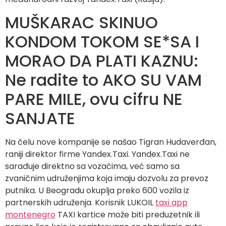
MUŠKARAC SKINUO
KONDOM TOKOM SE*SA I
MORAO DA PLATI KAZNU:
Ne radite to AKO SU VAM
PARE MILE, ovu cifru NE
SANJATE
Na čelu nove kompanije se našao Tigran Hudaverđan,
raniji direktor firme Yandex.Taxi. Yandex.Taxi ne
sarađuje direktno sa vozačima, već samo sa
zvaničnim udruženjima koja imaju dozvolu za prevoz
putnika. U Beogradu okuplja preko 600 vozila iz
partnerskih udruženja. Korisnik LUKOIL
taxi app
montenegro
TAXI kartice može biti preduzetnik ili