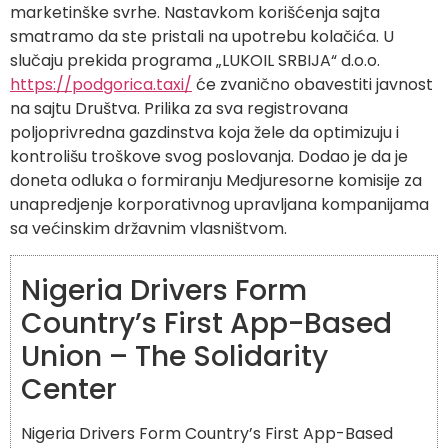
marketinške svrhe. Nastavkom korišćenja sajta
smatramo da ste pristali na upotrebu kolačića. U
slučaju prekida programa „LUKOIL SRBIJA“ d.o.o.
https://podgorica.taxi/
će zvanično obavestiti javnost
na sajtu Društva. Prilika za sva registrovana
poljoprivredna gazdinstva koja žele da optimizuju i
kontrolišu troškove svog poslovanja. Dodao je da je
doneta odluka o formiranju Medjuresorne komisije za
unapredjenje korporativnog upravljana kompanijama
sa većinskim državnim vlasništvom.
Nigeria Drivers Form
Country’s First App-Based
Union – The Solidarity
Center
Nigeria Drivers Form Country’s First App-Based