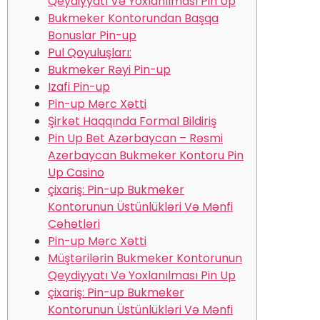
Qeydiyyatı Və Yoxlanılması Pin Up
Bukmeker Kontorundan Başqa
Bonuslar Pin-up
Pul Qoyuluşları:
Bukmeker Rəyi Pin-up
Izafi Pin-up
Pin-up Mərc Xətti
Şirkət Haqqında Formal Bildiriş
Pin Up Bet Azərbaycan – Rəsmi
Azerbaycan Bukmeker Kontoru Pin
Up Casino
çixariş: Pin-up Bukmeker
Kontorunun Üstünlükləri Və Mənfi
Cəhətləri
Pin-up Mərc Xətti
Müştərilərin Bukmeker Kontorunun
Qeydiyyatı Və Yoxlanılması Pin Up
çixariş: Pin-up Bukmeker
Kontorunun Üstünlükləri Və Mənfi