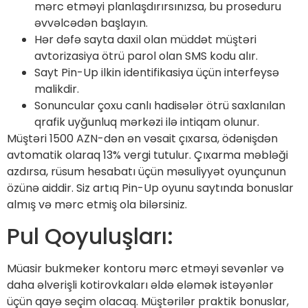
mərc etməyi planlaşdırırsınızsa, bu proseduru
əvvəlcədən başlayın.
Hər dəfə sayta daxil olan müddət müştəri
avtorizasiya ötrü parol olan SMS kodu alır.
Sayt Pin-Up ilkin identifikasiya üçün interfeysə
malikdir.
Sonuncular çoxu canlı hadisələr ötrü saxlanılan
qrafik uyğunluq mərkəzi ilə intiqam olunur.
Müştəri 1500 AZN-dən ən vəsait çıxarsa, ödənişdən
avtomatik olaraq 13% vergi tutulur. Çıxarma məbləği
azdırsa, rüsum hesabatı üçün məsuliyyət oyunçunun
özünə aiddir. Siz artıq Pin-Up oyunu saytında bonuslar
almış və mərc etmiş ola bilərsiniz.
Pul Qoyuluşları:
Müasir bukmeker kontoru mərc etməyi sevənlər və
daha əlverişli kotirovkaları əldə eləmək istəyənlər
üçün qayə seçim olacaq. Müştərilər praktik bonuslar,