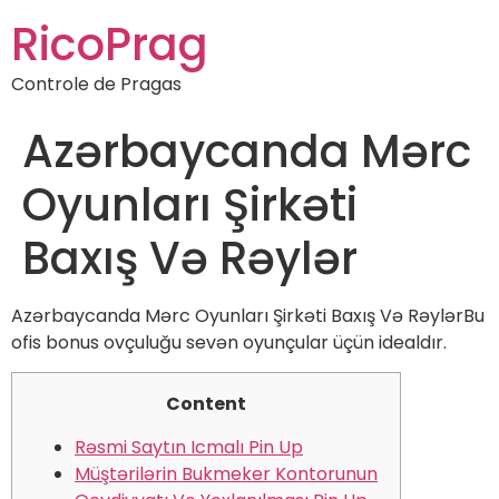
RicoPrag
Controle de Pragas
Azərbaycanda Mərc
Oyunları Şirkəti
Baxış Və Rəylər
Azərbaycanda Mərc Oyunları Şirkəti Baxış Və Rəylər
Bu
ofis bonus ovçuluğu sevən oyunçular üçün idealdır.
Content
Rəsmi Saytın Icmalı Pin Up
Müştərilərin Bukmeker Kontorunun