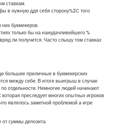
ым ставкам.
фы в нужную ддя себя сторону%2C того
 них букмекеров.
тиях только бы на наиудачливейшего %
вряд ли получится. Часто слышу том ставках
ще большие приличные в букмекерских
ся между себе. В итоге выигрыш в случае
 по отдельности. Немногие людей начинают
C которая преследует многих опытных игроков
что являлось заметной проблемой а игре
 от суммы депозита.