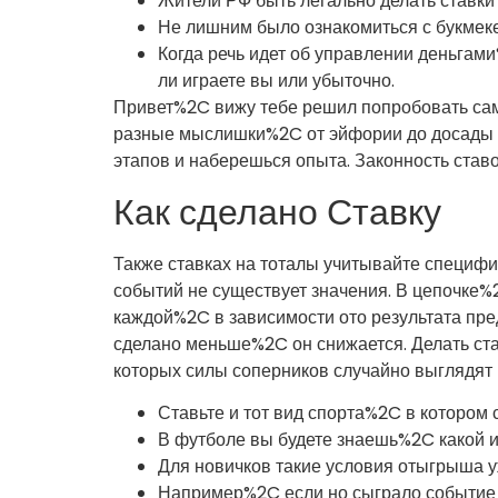
Жители РФ быть легально делать ставки
Не лишним было ознакомиться с букмек
Когда речь идет об управлении деньга
ли играете вы или убыточно.
Привет%2C вижу тебе решил попробовать сам
разные мыслишки%2C от эйфории до досады и
этапов и наберешься опыта. Законность ставо
Как сделано Ставку
Также ставках на тоталы учитывайте специфи
событий не существует значения. В цепочке
каждой%2C в зависимости ото результата пр
сделано меньше%2C он снижается. Делать с
которых силы соперников случайно выглядят
Ставьте и тот вид спорта%2C в котором 
В футболе вы будете знаешь%2C какой и
Для новичков такие условия отыгрыша 
Например%2C если но сыграло событие “