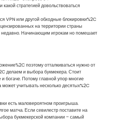
 какой стратегией довольствоваться
ется VPN или другой обходные блокировки%2C
лицензированных на территории страны
4 недавно. Начинающим игрокам но помешает
ложение%2C поэтому отталкиваться нужно от
2C делаем и выбора букмекера. Стоит
 и богаче. Потому главной упор многие
а может учитывать несколько десятых%2C
авки есть маловероятном проигрыша.
ое матча. Если севилестр поставите на
Выбора букмекерской компании – самый