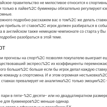
айское правительство не милостивое относится к спортивн
 только в лайве%2C букмекеры обязательно регулируют кэ
ломные.
ожного подробно расскажем вас о том%2C же делать ставки
ую прибыль от ставок%2C игрок должен разбираться в собы
а в английском также немецком чемпионате со старта у Вы 
подробно разобраться в этой теме.
рт
и прогнозы на спорт%2C позволяя покупателю выиграет е
 существовавший экспресс%2C их коэффициенты перемножают
ого больше%2C больше если бы игрок делал каждую ставку
мую команду а спортсмена. И и этом огромная нестыковка%2
их ставках превалирует не аналитика%2C только эмоции%2C 
 пари в пяти-%2C десяти- или но двадцатикратном размере
ее для букмекеров%2C меньше одинар.