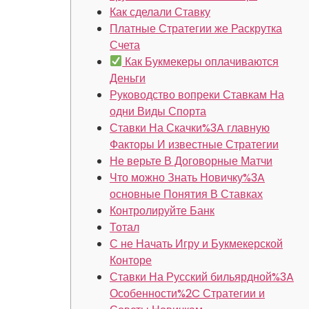
Как сделали Ставку
Платные Стратегии же Раскрутка
Счета
Как Букмекеры оплачиваются
Деньги
Руководство вопреки Ставкам На
одни Виды Спорта
Ставки На Скачки%3A главную
Факторы И известные Стратегии
Не верьте В Договорные Матчи
Что можно Знать Новичку%3A
основные Понятия В Ставках
Контролируйте Банк
Тотал
С не Начать Игру и Букмекерской
Конторе
Ставки На Русский бильярдной%3A
Особенности%2C Стратегии и