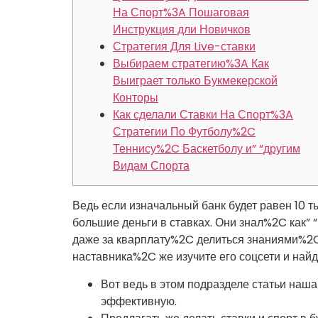
На Спорт%3A Пошаговая
Инструкция дли Новичков
Стратегия Для Live-ставки
Выбираем стратегию%3A Как
Выиграет только Букмекерской
Конторы
Как сделали Ставки На Спорт%3A
Стратегии По Футболу%2C
Теннису%2C Баскетболу и” “другим
Видам Спорта
Ведь если изначальный банк будет равен 10 
большие деньги в ставках. Они знал%2C как”
даже за кварплату%2C делиться знаниями%2C 
наставника%2C же изучите его соцсети и найд
Вот ведь в этом подразделе статьи наш
эффективную.