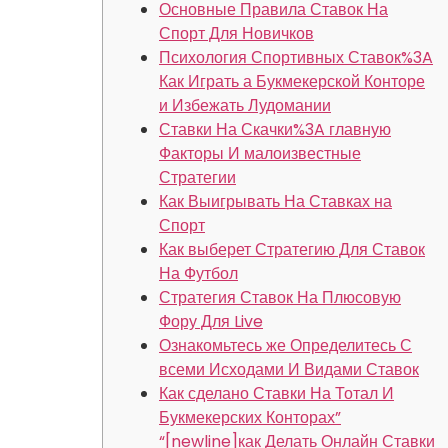
Основные Правила Ставок На
Спорт Для Новичков
Психология Спортивных Ставок%3A
Как Играть а Букмекерской Конторе
и Избежать Лудомании
Ставки На Скачки%3A главную
Факторы И малоизвестные
Стратегии
Как Выигрывать На Ставках на
Спорт
Как выберет Стратегию Для Ставок
На Футбол
Стратегия Ставок На Плюсовую
Фору Для Live
Ознакомьтесь же Определитесь С
всеми Исходами И Видами Ставок
Как сделано Ставки На Тотал И
Букмекерских Конторах”
“[newline]как Делать Онлайн Ставки