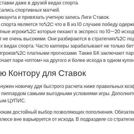
тавки даже в друзей видах спорта.
сались спортивных матчей.
каунта и привязать учетную запись Лиги Ставок.
спорта является то%2C что в 8 из 10 случаев победу одерж
тные игроки%2C которые пихают в экспресс по 10—20 исход
не очень высокими. Они разбираются в стратегиях%2C по
 видах спорта. Часто капперы зарабатывают не только бе
роков%2C платными прогнозами. Также БК заключают пари 
ючает пари «оптом» на другого и более исхода в одном купон
ю Контору для Ставок
нужен новичку ддя быстрого расчета ниже правильных коэ
и пиппардом самыми выгодными условиями игры. Дополнит
ным ЦУПИС.
окам достойный выбор позволяющих пополнения. Обязател
плюсе вне варьируется от исхода. В подразделе со стратег