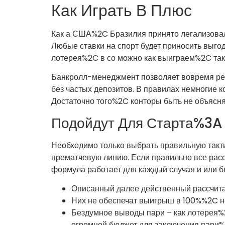
Как Играть В Плюс
Как а США%2C Бразилия принято легализовала 
Любые ставки на спорт будет приносить выгод
лотерея%2C в со можно как выиграем%2C так 
Банкролл-менеджмент позволяет вовремя реа
без частых депозитов. В правилах немногие 
Достаточно того%2C конторы быть не объясня
Подойдут Для Старта%3A 
Необходимо только выбрать правильную такти
прематчевую линию. Если правильно все рас
формула работает для каждый случая и или б
Описанный далее действенный рассчитан
Них не обеспечат выигрыш в 100%%2C н
Бездумное выводы пари – как лотерея%2
огромной бюджет для заключения пари%