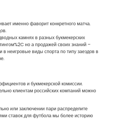
ивает именно фаворит конкретного матча.
ов.
дводных камнях в разных букмекерских
ттингом%2C но а продажей своих знаний –
в неигровые виды спорта по типу заездов в
е.
ффициентов и букмекерской комиссии.
ельно клиентам российских компаний можно
ьно или заключении пари распределите
иями ставок для футбола мы более историю