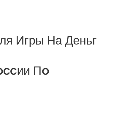
ля Игры На Деньг
occии Пo