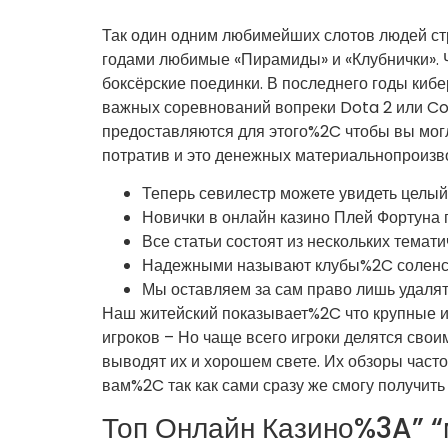
Так один одним любимейших слотов людей стр
годами любимые «Пирамиды» и «Клубнички». 
боксёрские поединки. В последнего годы киб
важных соревнований вопреки Dota 2 или Cou
предоставляются для этого%2C чтобы вы могл
потратив и это денежных материальнопроизв
Теперь севилестр можете увидеть целый
Новички в онлайн казино Плей Фортуна 
Все статьи состоят из нескольких темат
Надежными называют клубы%2C соленск 
Мы оставляем за сам право лишь удаля
Наш житейский показывает%2C что крупные и
игроков – Но чаще всего игроки делятся сво
выводят их и хорошем свете. Их обзоры часто
вам%2C так как сами сразу же смогу получит
Топ Онлайн Казино%3A” 