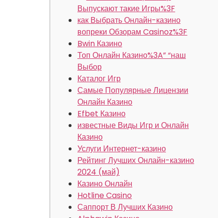
Выпускают такие Игры%3F
как Выбрать Онлайн-казино
вопреки Обзорам Casinoz%3F
Bwin Казино
Топ Онлайн Казино%3A” “наш
Выбор
Каталог Игр
Самые Популярные Лицензии
Онлайн Казино
Efbet Казино
известные Виды Игр и Онлайн
Казино
Услуги Интернет-казино
Рейтинг Лучших Онлайн-казино
2024 (май)
Казино Онлайн
Hotline Casino
Саппорт В Лучших Казино