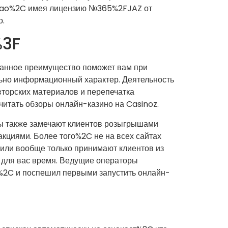
acao%2C имея лицензию №365%2FJAZ от
о.
%3F
данное преимущество поможет вам при
ельно информационный характер. Деятельность
вторских материалов и перепечатка
читать обзоры онлайн-казино на Casinoz.
ты также замечают клиентов розыгрышами
циями. Более того%2C не на всех сайтах
или вообще только принимают клиентов из
е для вас время. Ведущие операторы
%2C и поспешил первыми запустить онлайн-