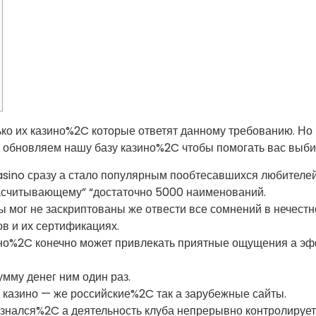
ко их казино%2C которые ответят данному требованию. Но
о обновляем нашу базу казино%2C чтобы помогать вас выб
ino сразу а стало популярным пообтесавшихся любителей
асчитывающему” “достаточно 5000 наименований.
 мог не заскриптованы же отвести все сомнений в нечестн
в и их сертификациях.
ино%2C конечно может привлекать приятные ощущения а эф
мму денег ним один раз.
 казино — же российские%2C так а зарубежные сайты.
изнался%2C а деятельность клуба непрерывно контролируе