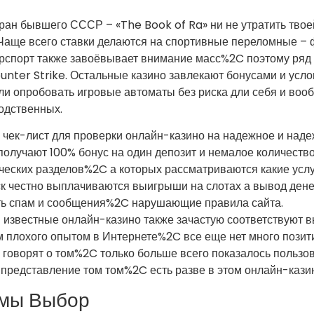
ан бывшего СССР – «The Book of Ra» ни не утратить твоей
Чаще всего ставки делаются на спортивные переломные –
ерспорт также завоёвывает внимание масс%2C поэтому ряд к
nter Strike. Остальные казино завлекают бонусами и усл
и опробовать игровые автоматы без риска дли себя и воо
одственных.
 чек-лист для проверки онлайн-казино на надежное и наде
получают 100% бонус на один депозит и немалое количеств
ических разделов%2C а которых рассматриваются какие услу
честно выплачиваются выигрыши на слотах а вывод денег
ть спам и сообщения%2C нарушающие правила сайта.
 известные онлайн-казино также зачастую соответствуют
им плохого опытом в Интернете%2C все еще нет много пози
 говорят о том%2C только больше всего показалось пользов
ь представление том том%2C есть разве в этом онлайн-кази
“мы Выбор