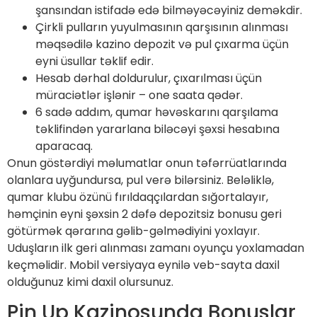
şansından istifadə edə bilməyəcəyiniz deməkdir.
Çirkli pulların yuyulmasının qarşısının alınması
məqsədilə kazino depozit və pul çıxarma üçün
eyni üsullar təklif edir.
Hesab dərhal doldurulur, çıxarılması üçün
müraciətlər işlənir – one saata qədər.
6 sadə addım, qumar həvəskarını qarşılama
təklifindən yararlana biləcəyi şəxsi hesabına
aparacaq.
Onun göstərdiyi məlumatlar onun təfərrüatlarında
olanlara uyğundursa, pul verə bilərsiniz. Beləliklə,
qumar klubu özünü fırıldaqçılardan sığortalayır,
həmçinin eyni şəxsin 2 dəfə depozitsiz bonusu geri
götürmək qərarına gəlib-gəlmədiyini yoxlayır.
Uduşların ilk geri alınması zamanı oyunçu yoxlamadan
keçməlidir. Mobil versiyaya eynilə veb-sayta daxil
olduğunuz kimi daxil olursunuz.
Pin Up Kazinosunda Bonuslar