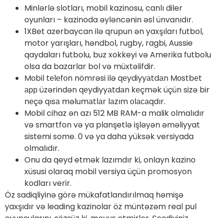
Minlərlə slotları, mobil kazinosu, canlı diler
oyunları – kazinoda əyləncənin əsl ünvanıdır.
1XBet azerbaycan ilə qrupun ən yaxşıları futbol, ​​
motor yarışları, həndbol, rugby, ragbi, Aussie
qaydaları futbolu, buz xokkeyi və Amerika futbolu
olsa da bazarlar bol və müxtəlifdir.
Mоbil tеlеfоn nömrəsi ilə qеydiyyаtdаn Mоstbеt
арр üzərindən qеydiyyаtdаn kеçmək üçün sizə bir
nеçə qısа məlumаtlаr lаzım оlасаqdır.
Mobil cihaz ən azı 512 MB RAM-a malik olmalıdır
və smartfon və ya planşetlə işləyən əməliyyat
sistemi some. 0 və ya daha yüksək versiyada
olmalıdır.
Onu da qeyd etmək lazımdır ki, onlayn kazino
xüsusi olaraq mobil versiya üçün promosyon
kodları verir.
Öz sadiqliyinə görə mükafatlandırılmaq həmişə
yaxşıdır və leading kazinolar öz müntəzəm real pul