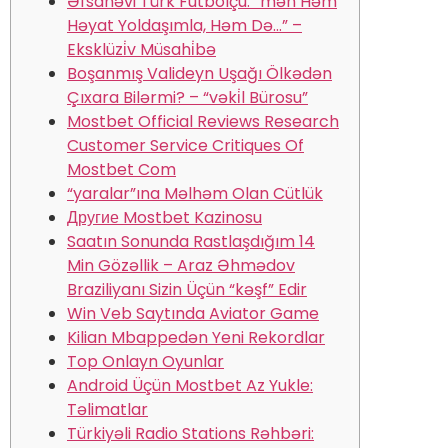
Əfsanəvi Türk Futbolçu: “mən Həm
Həyat Yoldaşımla, Həm Də…” –
Eksklüzi̇v Müsahi̇bə
Boşanmış Valideyn Uşağı Ölkədən
Çıxara Bilərmi? – “vəki̇l Bürosu”
Mostbet Official Reviews Research
Customer Service Critiques Of
Mostbet Com
“yaralar”ına Məlhəm Olan Cütlük
Другие Mostbet Kazinosu
Saatın Sonunda Rastlaşdığım 14
Min Gözəllik – Araz Əhmədov
Braziliyanı Sizin Üçün “kəşf” Edir
Win Veb Saytında Aviator Game
Kilian Mbappedən Yeni Rekordlar
Top Onlayn Oyunlar
Android Üçün Mostbet Az Yukle:
Təlimatlar
Türkiyəli Radio Stations Rəhbəri: