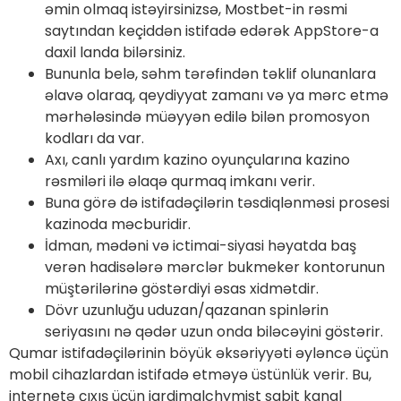
əmin olmaq istəyirsinizsə, Mostbet-in rəsmi
saytından keçiddən istifadə edərək AppStore-a
daxil landa bilərsiniz.
Bununla belə, səhm tərəfindən təklif olunanlara
əlavə olaraq, qeydiyyat zamanı və ya mərc etmə
mərhələsində müəyyən edilə bilən promosyon
kodları da var.
Axı, canlı yardım kazino oyunçularına kazino
rəsmiləri ilə əlaqə qurmaq imkanı verir.
Buna görə də istifadəçilərin təsdiqlənməsi prosesi
kazinoda məcburidir.
İdman, mədəni və ictimai-siyasi həyatda baş
verən hadisələrə mərclər bukmeker kontorunun
müştərilərinə göstərdiyi əsas xidmətdir.
Dövr uzunluğu uduzan/qazanan spinlərin
seriyasını nə qədər uzun onda biləcəyini göstərir.
Qumar istifadəçilərinin böyük əksəriyyəti əyləncə üçün
mobil cihazlardan istifadə etməyə üstünlük verir. Bu,
internetə çıxış üçün jardimalchymist sabit kanal