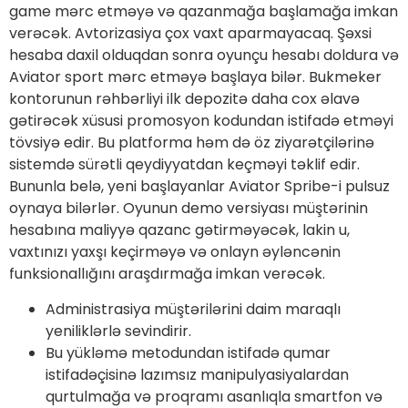
game mərc etməyə və qazanmağa başlamağa imkan
verəcək. Avtorizasiya çox vaxt aparmayacaq. Şəxsi
hesaba daxil olduqdan sonra oyunçu hesabı doldura və
Aviator sport mərc etməyə başlaya bilər. Bukmeker
kontorunun rəhbərliyi ilk depozitə daha cox əlavə
gətirəcək xüsusi promosyon kodundan istifadə etməyi
tövsiyə edir. Bu platforma həm də öz ziyarətçilərinə
sistemdə sürətli qeydiyyatdan keçməyi təklif edir.
Bununla belə, yeni başlayanlar Aviator Spribe-i pulsuz
oynaya bilərlər. Oyunun demo versiyası müştərinin
hesabına maliyyə qazanc gətirməyəcək, lakin u,
vaxtınızı yaxşı keçirməyə və onlayn əyləncənin
funksionallığını araşdırmağa imkan verəcək.
Administrasiya müştərilərini daim maraqlı
yeniliklərlə sevindirir.
Bu yükləmə metodundan istifadə qumar
istifadəçisinə lazımsız manipulyasiyalardan
qurtulmağa və proqramı asanlıqla smartfon və