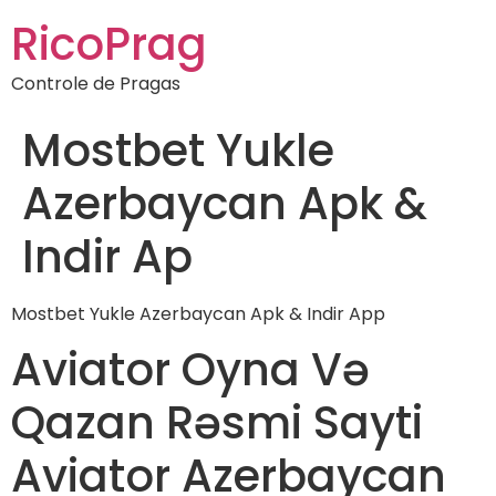
RicoPrag
Controle de Pragas
Mostbet Yukle
Azerbaycan Apk &
Indir Ap
Mostbet Yukle Azerbaycan Apk & Indir App
Aviator Oyna Və
Qazan Rəsmi Sayti
Aviator Azerbaycan