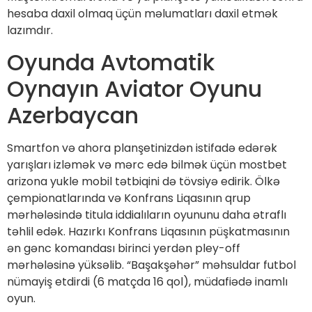
hesaba daxil olmaq üçün məlumatları daxil etmək
lazımdır.
Oyunda Avtomatik
Oynayın Aviator Oyunu
Azerbaycan
Smartfon və ahora planşetinizdən istifadə edərək
yarışları izləmək və mərc edə bilmək üçün mostbet
arizona yukle mobil tətbiqini də tövsiyə edirik. Ölkə
çempionatlarında və Konfrans Liqasının qrup
mərhələsində titula iddialıların oyununu daha ətraflı
təhlil edək. Hazırkı Konfrans Liqasının püşkatmasının
ən gənc komandası birinci yerdən pley-off
mərhələsinə yüksəlib. “Başakşəhər” məhsuldar futbol
nümayiş etdirdi (6 matçda 16 qol), müdafiədə inamlı
oyun.