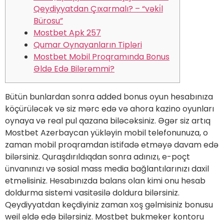
Qeydiyyatdan Çıxarmalı? – “vəki̇l
Bürosu”
Mostbet Apk 257
Qumar Oynayanların Tipləri
Mostbet Mobil Proqramında Bonus
Əldə Edə Bilərəmmi?
Bütün bunlardan sonra added bonus oyun hesabınıza
köçürüləcək və siz mərc edə və ahora kazino oyunları
oynaya və real pul qazana biləcəksiniz. Əgər siz artıq
Mostbet Azerbaycan yükləyin mobil telefonunuza, o
zaman mobil proqramdan istifadə etməyə davam edə
bilərsiniz. Quraşdırıldıqdan sonra adınızı, e-poçt
ünvanınızı və sosial mass media bağlantılarınızı daxil
etməlisiniz. Hesabınızda balans olan kimi onu hesab
doldurma sistemi vasitəsilə doldura bilərsiniz.
Qeydiyyatdan keçdiyiniz zaman xoş gəlmisiniz bonusu
weil əldə edə bilərsiniz. Mostbet bukmeker kontoru