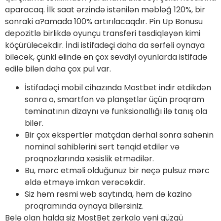
aparacaq. İlk saat ərzində istənilən məbləğ 120%, bir
sonraki a?amada 100% artırılacaqdır. Pin Up Bonusu
depozitlə birlikdə oyunçu transferi təsdiqləyən kimi
köçürüləcəkdir. İndi istifadəçi daha da sərfəli oynaya
biləcək, çünki əlində ən çox sevdiyi oyunlarda istifadə
edilə bilən daha çox pul var.
İstifadəçi mobil cihazında Mostbet indir etdikdən
sonra o, smartfon və planşetlər üçün proqram
təminatının dizaynı və funksionallığı ilə tanış ola
bilər.
Bir çox ekspertlər matçdan dərhal sonra sahənin
nominal sahiblərini sərt tənqid etdilər və
proqnozlarında xəsislik etmədilər.
Bu, mərc etməli olduğunuz bir neçə pulsuz mərc
əldə etməyə imkan verəcəkdir.
Siz həm rəsmi web saytında, həm də kazino
proqramında oynaya bilərsiniz.
Belə olan halda siz MostBet zerkalo yəni güzgü